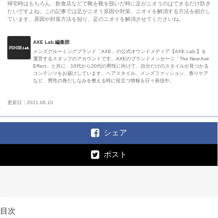
帰宅時はもちろん、飲食店などで靴を靴を脱いだ時に足がニオうのはできるだけ防ぎ
たいですよね。この記事では足がニオう原因や対策、ニオイを解消する方法を紹介し
ています。原因や対策方法を知り、足のニオイを解消させてくださいね。
AXE Lab.編集部
メンズグルーミングブランド「AXE」の公式オウンドメディア【AXE Lab.】を
運営するスタッフのアカウントです。AXEのブランドメッセージ「The New Axe
Effect」と共に、10代から20代の男性に向けて、自分だけのスタイルが見つかる
コンテンツをお届けしています。ヘアスタイル、メンズファッション、香りケア
など、男性の身だしなみを整える時に役立つ情報を日々発信中。
更新日：2021.06.10
シェア
ポスト
目次