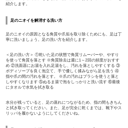
紹介します。
足のニオイを解消する洗い方
足のニオイの原因となる角質や爪垢を取り除くためにも、足は丁
寧に洗いましょう。足の洗い方を紹介します。
＜足の洗い方＞ ①乾いた足の状態で角質リムーバーや、やすり
を使って角質を落とす ※角質除去は週に1～2回の頻度がおすす
め ②洗面器にお湯を入れ足湯をし、汚れを落としやすくする ③
ボディソープを良く泡立て、手で優しく揉みながら足を洗う ④
指や爪の間の汚れを落とす。 ※爪の汚れはブラシを使うと落と
しやすくなります ⑤ぬるま湯で泡をしっかりと洗い流す ⑥最後
にタオルで水気を拭き取る
水分が残っていると、足の蒸れにつながるため、指の間もきちん
と拭き取ってください。また、足が完全に乾くまでは、靴下やス
リッパを履かないようにしてくださいね。