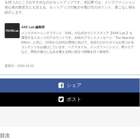
を持つ人にこそおすすめなのがセットアップです。本記事では、メンズファッション
初心者の救世主とも言える、セットアップの魅力や選び方のポイント、着こなし例を
紹介します。
AXE Lab.編集部
メンズグルーミングブランド「AXE」の公式オウンドメディア【AXE Lab.】を
運営するスタッフのアカウントです。AXEのブランドメッセージ「The New Axe
Effect」と共に、10代から20代の男性に向けて、自分だけのスタイルが見つかる
コンテンツをお届けしています。ヘアスタイル、メンズファッション、香りケア
など、男性の身だしなみを整える時に役立つ情報を日々発信中。
更新日：2020.10.22
シェア
ポスト
目次