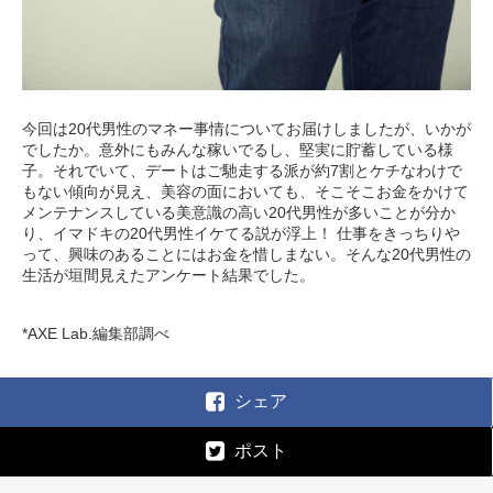
今回は20代男性のマネー事情についてお届けしましたが、いかが
でしたか。意外にもみんな稼いでるし、堅実に貯蓄している様
子。それでいて、デートはご馳走する派が約7割とケチなわけで
もない傾向が見え、美容の面においても、そこそこお金をかけて
メンテナンスしている美意識の高い20代男性が多いことが分か
り、イマドキの20代男性イケてる説が浮上！ 仕事をきっちりや
って、興味のあることにはお金を惜しまない。そんな20代男性の
生活が垣間見えたアンケート結果でした。
*AXE Lab.編集部調べ
シェア
ポスト