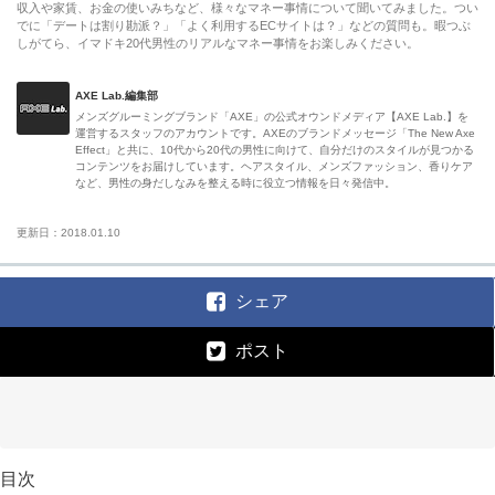
収入や家賃、お金の使いみちなど、様々なマネー事情について聞いてみました。つい
でに「デートは割り勘派？」「よく利用するECサイトは？」などの質問も。暇つぶ
しがてら、イマドキ20代男性のリアルなマネー事情をお楽しみください。
AXE Lab.編集部
メンズグルーミングブランド「AXE」の公式オウンドメディア【AXE Lab.】を
運営するスタッフのアカウントです。AXEのブランドメッセージ「The New Axe
Effect」と共に、10代から20代の男性に向けて、自分だけのスタイルが見つかる
コンテンツをお届けしています。ヘアスタイル、メンズファッション、香りケア
など、男性の身だしなみを整える時に役立つ情報を日々発信中。
更新日：2018.01.10
シェア
ポスト
目次